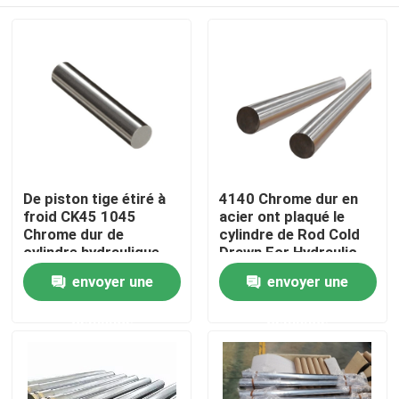
De piston tige étiré à
4140 Chrome dur en
froid CK45 1045
acier ont plaqué le
Chrome dur de
cylindre de Rod Cold
cylindre hydraulique
Drawn For Hydraulic
plaqué
de piston
Accueil
envoyer une
envoyer une
demande
demande
A propos de nous
Contacts