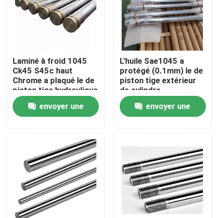
Produits
Produits en acier forgé
Laminé à froid 1045
L'huile Sae1045 a
Ck45 S45c haut
protégé (0.1mm) le de
Chrome a plaqué le de
piston tige extérieur
Axes en acier forgés
piston tige hydraulique
de cylindre
de cylindre
hydraulique
envoyer une
envoyer une
Anneaux en acier forgés
demande
demande
Bloc en acier forgé
Douilles forgées
Blancs forgés de vitesse