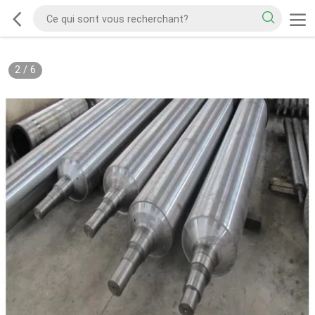
2
/
6