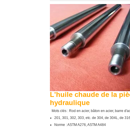
L'huile chaude de la piè
hydraulique
Mots clés : Rod en acier, bâton en acier, barre d'a
201, 301, 302, 303, etc. de 304, de 304L, de 3
Norme : ASTM A276, ASTM A484