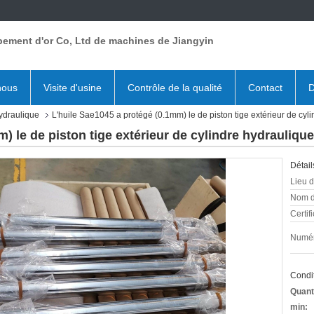
pement d'or Co, Ltd de machines de Jiangyin
nous
Visite d'usine
Contrôle de la qualité
Contact
D
hydraulique
L'huile Sae1045 a protégé (0.1mm) le de piston tige extérieur de cyl
) le de piston tige extérieur de cylindre hydraulique
Détail
Lieu d
Nom d
Certifi
Numér
Condit
Quant
min: