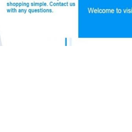
,
,
draulique de 0.1mm
De piston tige du cylindre SAE1045 hydraulique
Envoyez votre demande 