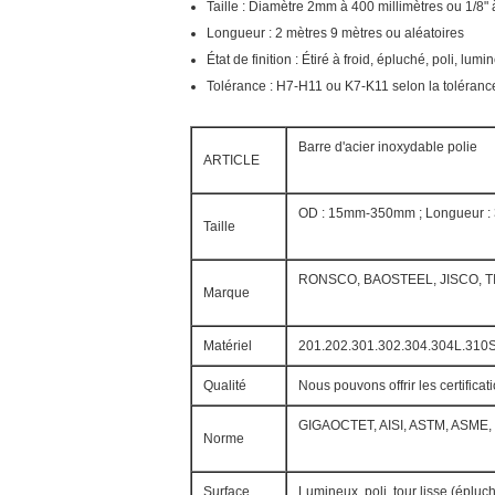
Taille : Diamètre 2mm à 400 millimètres ou 1/8" 
Longueur : 2 mètres 9 mètres ou aléatoires
État de finition : Étiré à froid, épluché, poli, lum
Tolérance : H7-H11 ou K7-K11 selon la toléranc
Barre d'acier inoxydable polie
ARTICLE
OD : 15mm-350mm ; Longueur : 3
Taille
RONSCO, BAOSTEEL, JISCO, TI
Marque
Matériel
201.202.301.302.304.304L.310S.
Qualité
Nous pouvons offrir les certifica
GIGAOCTET, AISI, ASTM, ASME, E
Norme
Surface
Lumineux, poli, tour lisse (épluc