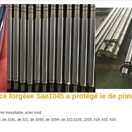
ce forgéee Sae1045 a protégé le de pist
cier inoxydable, acier rond
16, de 316L, de 321, de 309S, de 309H, de 310,310S, 2205, 416, 431, 430.