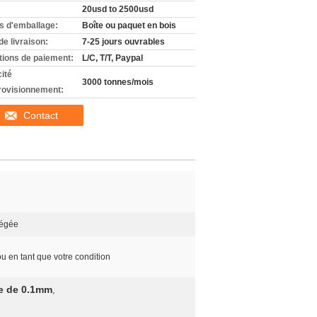
20usd to 2500usd
ls d'emballage:
Boîte ou paquet en bois
de livraison:
7-25 jours ouvrables
tions de paiement:
L/C, T/T, Paypal
ité
3000 tonnes/mois
rovisionnement:
Contact
tégée
ou en tant que votre condition
ue de 0.1mm
,