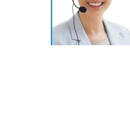
Produit Tag:
de piston tige de cylindre hy
Coordonnées
Jiangyin Golden Machinery Equipment
Co , Ltd
Personne à contacter:
admin
Téléphone:
+8613646165906