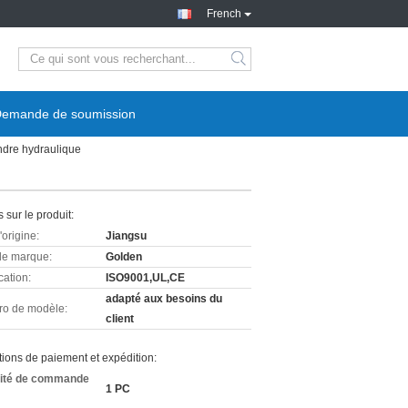
French
emande de soumission
indre hydraulique
s sur le produit:
'origine:
Jiangsu
e marque:
Golden
cation:
ISO9001,UL,CE
adapté aux besoins du
o de modèle:
client
ions de paiement et expédition:
ité de commande
1 PC