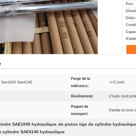
Prix:
Détai
Délai 
Condi
Capac
d'app
e
Forge de la
 de Sae1045 Sae4140
+/-0.1mm
tolérance:
Revêtement:
L'huile s'est pro
Paquet de
Palette en bois 
transport:
ylindre SAE1045 hydraulique
de piston tige de cylindre hydrauliq
,
du cylindre SAE4140 hydraulique