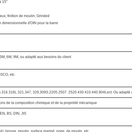
à 15"
ineux, finition de moulin, Grinded
e dimensionnelle d'OIN pour la barre
M, 6M, 9M, ou adapté aux besoins du client
SCO, etc.
316.316L.321.347, 329,309S.2205.2507. 2520.430.410.440.904Lect. Ou adapté au
tions de la composition chimique et de la propriété mécanique
N, BS, DIN, JIS
hé), brosse, moulin, surface mariné, noire, de moulin, etc.