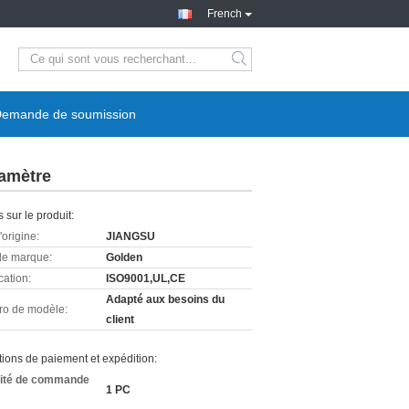
French
emande de soumission
iamètre
s sur le produit:
'origine:
JIANGSU
e marque:
Golden
cation:
ISO9001,UL,CE
Adapté aux besoins du
o de modèle:
client
ions de paiement et expédition:
ité de commande
1 PC