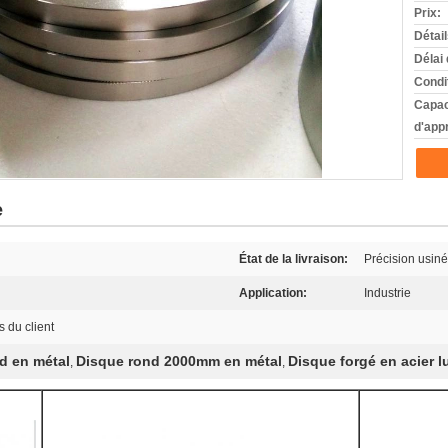
Prix:
Détai
Délai 
Condi
Capac
d'app
e
État de la livraison:
Précision usiné
Application:
Industrie
 du client
d en métal
Disque rond 2000mm en métal
Disque forgé en acier 
,
,