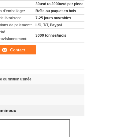
30usd to 2000usd per piece
ls d'emballage:
Boîte ou paquet en bois
de livraison:
7-25 jours ouvrables
tions de paiement:
L/C, T/T, Paypal
ité
3000 tonnes/mois
rovisionnement:
Contact
e ou finition usinée
lumineux