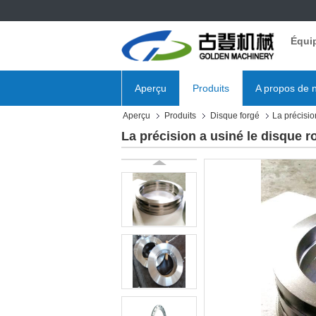
Équi
Aperçu
Produits
A propos de 
Aperçu
Produits
Disque forgé
La précisi
La précision a usiné le disque