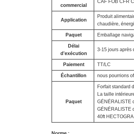
CAF FOB CFR 
commercial
Produit alimentair
Application
chaudière, énergi
Paquet
Emballage naviga
Délai
3-15 jours après 
d'exécution
Paiement
TT/LC
Échantillon
nous pourrions off
Forfait standard 
La taille intérieu
Paquet
GÉNÉRALISTE de 2
GÉNÉRALISTE de 4
40ft HECTOGRAMM
Norme :