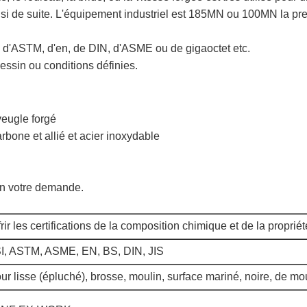
ainsi de suite. L'équipement industriel est 185MN ou 100MN la pr
u d'ASTM, d'en, de DIN, d'ASME ou de gigaoctet etc.
dessin ou conditions définies.
veugle forgé
arbone et allié et acier inoxydable
lon votre demande.
ir les certifications de la composition chimique et de la propri
, ASTM, ASME, EN, BS, DIN, JIS
ur lisse (épluché), brosse, moulin, surface mariné, noire, de mou