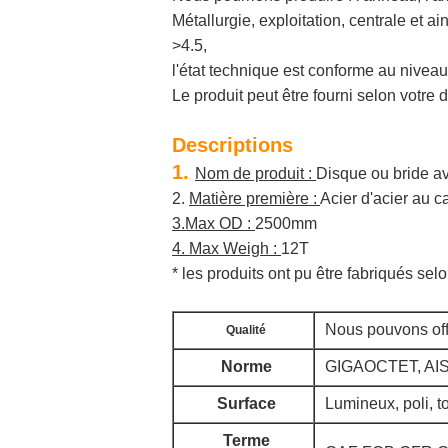
Métallurgie, exploitation, centrale et 
>4.5,
l'état technique est conforme au nivea
Le produit peut être fourni selon votre 
Descriptions
1.
Nom de produit :
Disque ou bride a
2.
Matière première :
Acier d'acier au c
3.Max OD :
2500mm
4. Max Weigh :
12T
* les produits ont pu être fabriqués se
Nous pouvons offr
Qualité
Norme
GIGAOCTET, AISI
Surface
Lumineux, poli, to
Terme