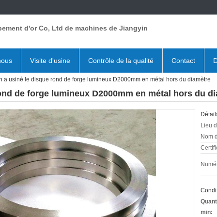
pement d'or Co, Ltd de machines de Jiangyin
nous
Visite d'usine
Contrôle de la qualité
Contact
D
on a usiné le disque rond de forge lumineux D2000mm en métal hors du diamètre
 rond de forge lumineux D2000mm en métal hors du d
Détail
Lieu d
Nom d
Certifi
Numér
Condit
Quant
min: