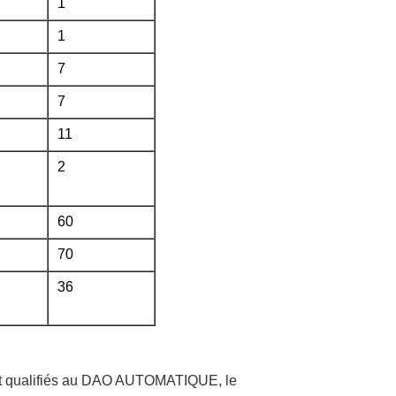
1
1
7
7
11
2
60
70
36
nt qualifiés au DAO AUTOMATIQUE, le