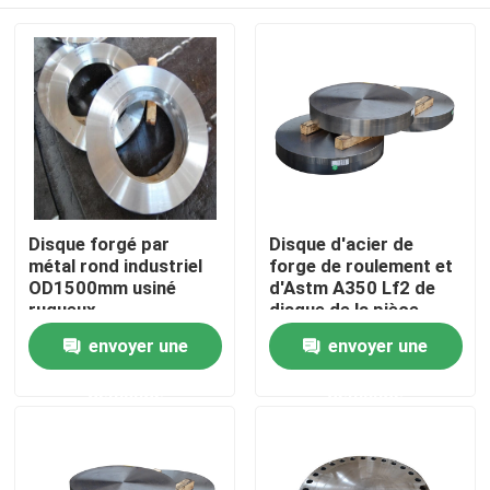
Disque forgé par
Disque d'acier de
métal rond industriel
forge de roulement et
OD1500mm usiné
d'Astm A350 Lf2 de
rugueux
disque de la pièce
forgéee S32750
Accueil
envoyer une
envoyer une
demande
demande
A propos de nous
Contacts