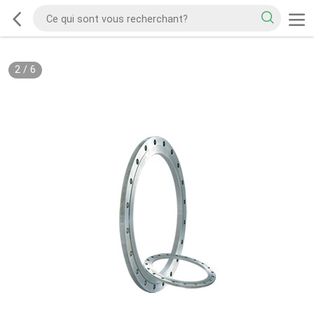
2
/
6