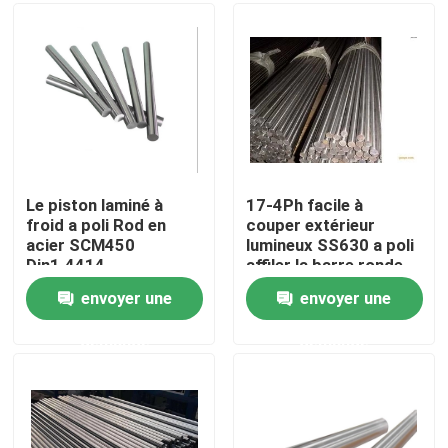
Produits
Produits en acier forgé
Axes en acier forgés
Le piston laminé à
17-4Ph facile à
froid a poli Rod en
couper extérieur
acier SCM450
lumineux SS630 a poli
Anneaux en acier forgés
Din1.4414
affiler la barre ronde
en acier
envoyer une
envoyer une
Bloc en acier forgé
demande
demande
Douilles forgées
Blancs forgés de vitesse