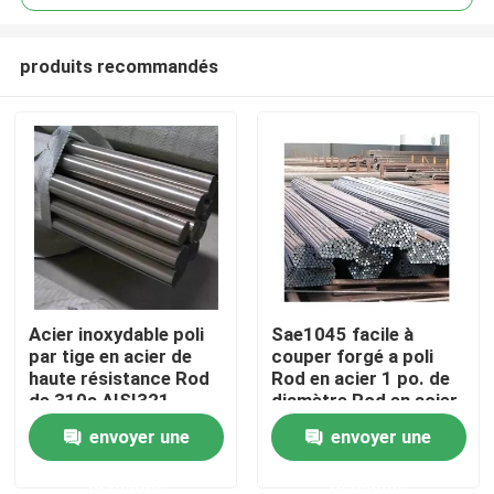
produits recommandés
Acier inoxydable poli
Sae1045 facile à
Accueil
par tige en acier de
couper forgé a poli
haute résistance Rod
Rod en acier 1 po. de
de 310s AISI321
diamètre Rod en acier
A propos de nous
Aisi316
envoyer une
envoyer une
demande
demande
Contacts