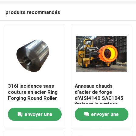
produits recommandés
316l incidence sans
Anneaux chauds
couture en acier Ring
d'acier de forge
Maison
Forging Round Roller
d'AISI4140 SAE1045
fraisant la surface
pour la tour de vent
envoyer une
envoyer une
Produits
demande
demande
Au sujet de nous