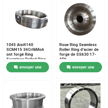
Visite d'usine
Contrôle de qualité
Contactez-nous
1045 Aisi4140
Roue Ring Seamless
SCM415 34CrNiMo6
Roller Ring d'acier de
ont forgé Ring
forge de SS630 17-
Seamless Rolled Ring
4Ph
Nouvelles
Forging de
envoyer une
envoyer une
conservation en acier
Demandez une citation
demande
demande
Produits en acier forgé
Axes en acier forgés