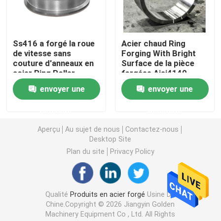
Anneaux en acier forgés
Ss416 a forgé la roue
Acier chaud Ring
de vitesse sans
Forging With Bright
Bloc en acier forgé
couture d'anneaux en
Surface de la pièce
acier Ring Roller
forgéee Aisi4140
Scm440 Sae8620
Douilles forgées
envoyer une
envoyer une
demande
demande
Blancs forgés de vitesse
Aperçu
Au sujet de nous
Contactez-nous
Desktop Site
Blancs en acier
Plan du site
Privacy Policy
Rod en acier poli
Qualité
Produits en acier forgé
Usine De
Chine.Copyright © 2026 Jiangyin Golden
Rod en acier lumineux
Machinery Equipment Co , Ltd. All Rights