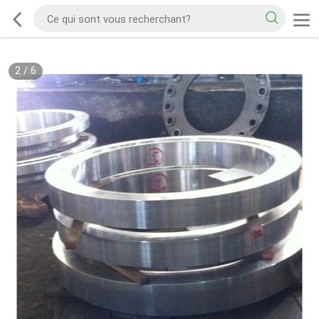
2
/
6