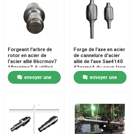
Produits
Produits en acier forgé
Forgeant l'arbre de
Forge de l'axe en acier
Axes en acier forgés
rotor en acier de
de cannelure d'acier
l'acier allié 86crmov7
allié de l'axe Sae4140
18crnimo7-6 utilisé
42crmo4 du coup long
dans les machines
Sae4340
Anneaux en acier forgés
envoyer une
envoyer une
demande
demande
Bloc en acier forgé
Douilles forgées
Blancs forgés de vitesse