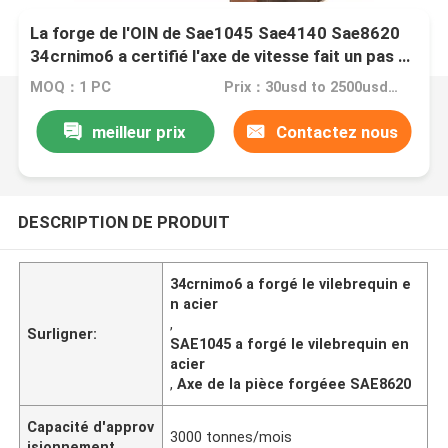
La forge de l'OIN de Sae1045 Sae4140 Sae8620
34crnimo6 a certifié l'axe de vitesse fait un pas en
acier
MOQ：1 PC
Prix：30usd to 2500usd per piece
meilleur prix
Contactez nous
DESCRIPTION DE PRODUIT
34crnimo6 a forgé le vilebrequin e
n acier
,
Surligner:
SAE1045 a forgé le vilebrequin en
acier
,
Axe de la pièce forgéee SAE8620
Capacité d'approv
3000 tonnes/mois
isionnement