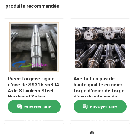
produits recommandés
Pièce forgéee rigide
Axe fait un pas de
d'axe de SS316 ss304
haute qualité en acier
Axle Stainless Steel
forgé d'acier de forge
Accueil
Hardened Spline
d'axe de vitesse de
42CrMo 34CrNiMo6
envoyer une
envoyer une
A propos de nous
demande
demande
Contacts