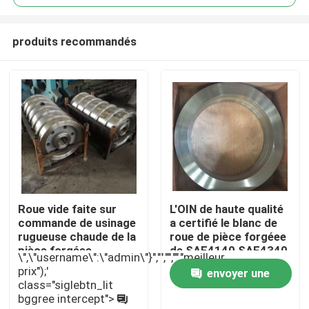
produits recommandés
Roue vide faite sur
L'OIN de haute qualité
Maison
commande de usinage
a certifié le blanc de
rugueuse chaude de la
roue de pièce forgéee
pièce forgéee
de SAE4140 SAE4340
\",\"username\":\"admin\"}","","","","meilleur
Produits
SAE4340 40crnimo
16mncr5
prix");'
envoyer une
class="siglebtn_lit
bggree intercept">
demande
Au sujet de nous