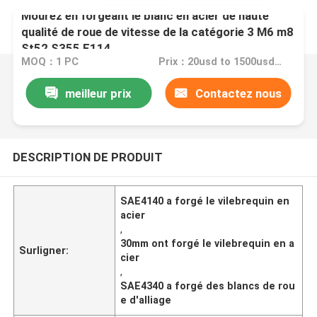
Mourez en forgeant le blanc en acier de haute
qualité de roue de vitesse de la catégorie 3 M6 m8
St52 S355 F114
MOQ：1 PC
Prix：20usd to 1500usd per piece
meilleur prix
Contactez nous
DESCRIPTION DE PRODUIT
SAE4140 a forgé le vilebrequin en
acier
,
30mm ont forgé le vilebrequin en a
Surligner:
cier
,
SAE4340 a forgé des blancs de rou
e d'alliage