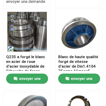
envoyer une demande
Visite d'usine
Contrôle de qualité
Contactez-nous
Q235 a forgé le blanc
Blanc de haute qualité
Nouvelles
en acier de roue
forgé de vitesse
d'acier inoxydable de
d'acier de Din1.4104
l'ébauche de forge
75crmo 16mncr5
Demandez une citation
316 de roue
envoyer une
envoyer une
Produits en acier forgé
demande
demande
Axes en acier forgés