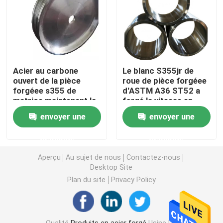
Anneaux en acier forgés
Bloc en acier forgé
Acier au carbone
Le blanc S355jr de
ouvert de la pièce
roue de pièce forgéee
Douilles forgées
forgéee s355 de
d'ASTM A36 ST52 a
matrice maintenant la
forgé la vitesse en
roue utilisée comme
acier Rim Blank
envoyer une
envoyer une
Crane Wheel
Blancs forgés de vitesse
demande
demande
Blancs en acier
Aperçu
Au sujet de nous
Contactez-nous
Desktop Site
Plan du site
Privacy Policy
Rod en acier poli
Rod en acier lumineux
Qualité
Produits en acier forgé
Usine De