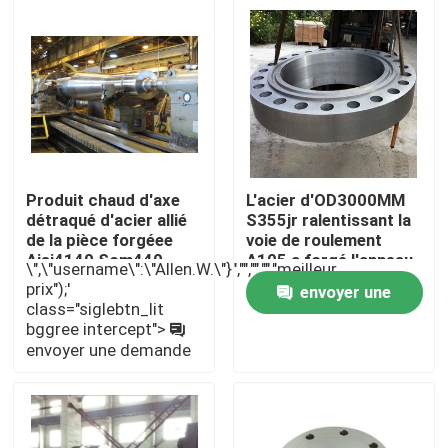
Visite d'usine
Contrôle de qualité
Contactez-nous
Produit chaud d'axe
L'acier d'OD3000MM
détraqué d'acier allié
S355jr ralentissant la
de la pièce forgéee
voie de roulement
Nouvelles
Aisi4140 Scm440
A105 a forgé l'anneau
\",\"username\":\"Allen.W.\"}","","","","meilleur
42crmo4
en acier
prix");'
envoyer une
class="siglebtn_lit
Demandez une citation
bggree intercept">
demande
envoyer une demande
Produits en acier forgé
Axes en acier forgés