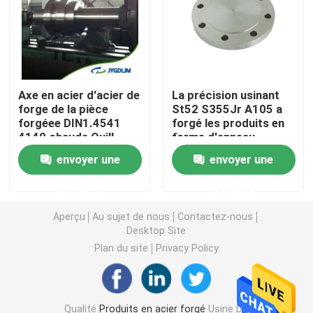
Anneaux en acier forgés
Bloc en acier forgé
Axe en acier d'acier de
La précision usinant
forge de la pièce
St52 S355Jr A105 a
forgéee DIN1.4541
forgé les produits en
Douilles forgées
4140 chauds Quill
forme d'anneau
Shaft A105
extérieurs de fraisage
envoyer une
envoyer une
en acier
Blancs forgés de vitesse
demande
demande
Blancs en acier
Aperçu
Au sujet de nous
Contactez-nous
Desktop Site
Plan du site
Privacy Policy
Rod en acier poli
Rod en acier lumineux
Qualité
Produits en acier forgé
Usine De