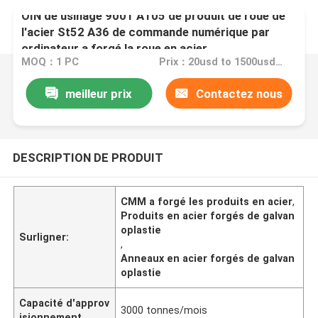
OIN de usinage 9001 A105 de produit de roue de
l'acier St52 A36 de commande numérique par
ordinateur a forgé la roue en acier
MOQ：1 PC
Prix：20usd to 1500usd per piece
meilleur prix
Contactez nous
DESCRIPTION DE PRODUIT
CMM a forgé les produits en acier
,
Produits en acier forgés de galvan
oplastie
Surligner:
,
Anneaux en acier forgés de galvan
oplastie
Capacité d'approv
3000 tonnes/mois
isionnement