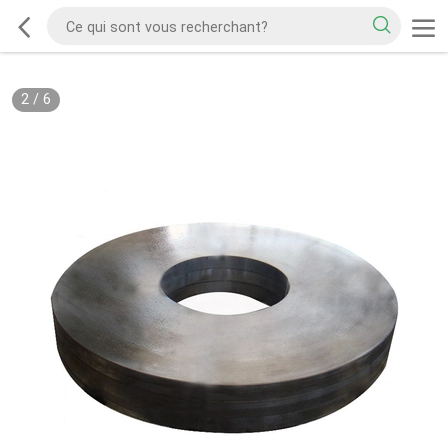
2
/
6