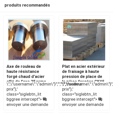
produits recommandés
Axe de rouleau de
Plat en acier extérieur
haute résistance
de fraisage à haute
forgé chaud d'acier
pression de place de
Maison
allié de l'axe 35crmo
la pièce forgéee CK45
\",\"username\":\"admin\"}","","","","meilleur
\",\"username\":\"admin\"}","",
34CrNiMo6
S45c 1045 chauds
prix");'
prix");'
class="siglebtn_lit
class="siglebtn_lit
Produits
bggree intercept">
bggree intercept">
envoyer une demande
envoyer une demande
Au sujet de nous