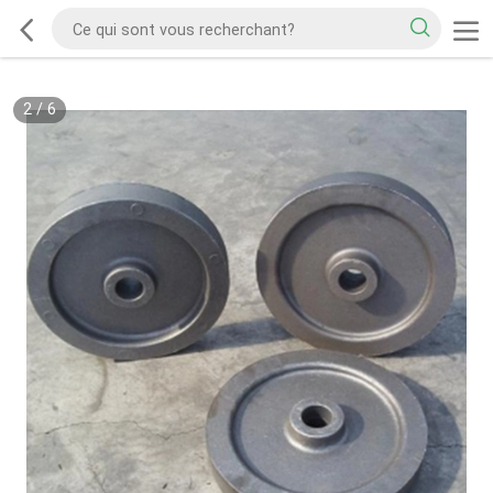
2
/
6