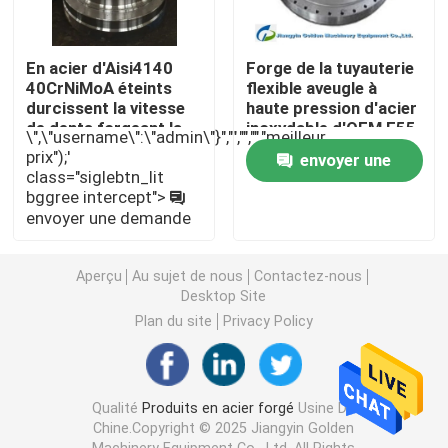
Anneaux en acier forgés
En acier d'Aisi4140
Forge de la tuyauterie
40CrNiMoA éteints
flexible aveugle à
durcissent la vitesse
haute pression d'acier
Bloc en acier forgé
de dents forgeant la
inoxydable d'OEM F55
\",\"username\":\"admin\"}","","","","meilleur
vitesse de haute
F91
prix");'
envoyer une
qualité
class="siglebtn_lit
Douilles forgées
bggree intercept">
demande
envoyer une demande
Blancs forgés de vitesse
Aperçu
Au sujet de nous
Contactez-nous
Desktop Site
Blancs en acier
Plan du site
Privacy Policy
Rod en acier poli
Qualité
Produits en acier forgé
Usine De
Chine.Copyright © 2025 Jiangyin Golden
Rod en acier lumineux
Machinery Equipment Co , Ltd. All Rights