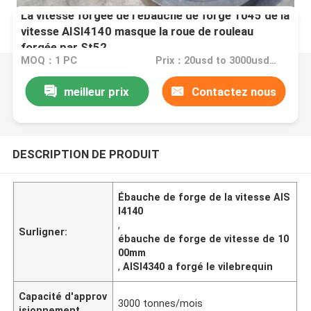
La vitesse forgée de l'ébauche de forge 1045 de la
vitesse AISI4140 masque la roue de rouleau
forgée par St52
MOQ：1 PC
Prix：20usd to 3000usd per piece
meilleur prix
Contactez nous
DESCRIPTION DE PRODUIT
Ébauche de forge de la vitesse AIS
I4140
,
Surligner:
ébauche de forge de vitesse de 10
00mm
,
AISI4340 a forgé le vilebrequin
Capacité d'approv
3000 tonnes/mois
isionnement