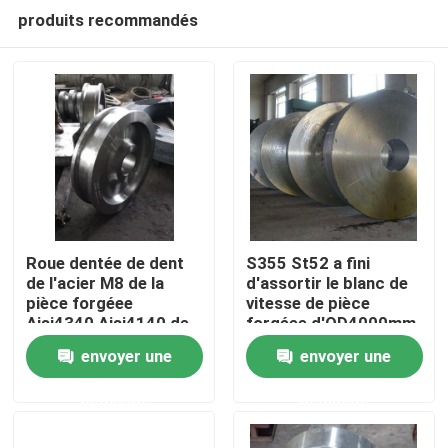
produits recommandés
Roue dentée de dent
S355 St52 a fini
de l'acier M8 de la
d'assortir le blanc de
pièce forgéee
vitesse de pièce
Maison
Aisi4340 Aisi4140 de
forgéee d'OD4000mm
la chaleur
envoyer une
envoyer une
Produits
demande
demande
Au sujet de nous