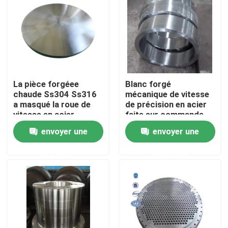
Visite d'usine
Contrôle de qualité
La pièce forgéee
Blanc forgé
Contactez-nous
chaude Ss304 Ss316
mécanique de vitesse
a masqué la roue de
de précision en acier
vitesse en acier
faite sur commande
trempé utilisée dans la
de S355 St52 A36
Nouvelles
envoyer une
envoyer une
boîte de vitesse
utilisé dans les mines
le machinner
demande
demande
Demandez une citation
Produits en acier forgé
Axes en acier forgés